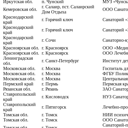
Иркутская обл.
п. Чунский
МУЗ «Чунск
г. Салаир, пст. Салаирский
Кемеровская обл.
ООО Санато
Дом Отдыха
Краснодарский
г. Горячий ключ
Санаторий «
край
Краснодарский
г. Горячий ключ
Санаторий «
край
Краснодарский
г. Сочи
Санаторно-к
край
Красноярская обл.
г. Красноярск
ООО «Медици
Красноярская обл.
г. Красноярск
ООО Лечебно
Ленинградская
г. Санкт-Петербург
Институт де
обл.
Московская обл.
г. Москва
Госпиталь д
Московская обл.
г. Москва
ФГБУ Поликл
Московская обл.
г. Москва
Центральная
Пермский край
г. Пермь
Пермская кр
Рязанская обл.
г. Рязань
ЗАО Санато
Ставропольский
г. Кисловодск
НУЗ Санато
край
Ставропольский
г. Пятигорск
Лечебно-про
край
Томская обл.
г. Томск
НИИ психич
Томская обл.
г. Томск
ООО Санато
Санаторий-п
Томская обл.
г. Томск