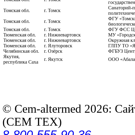
государстве
Санаторий-п
Томская обл.
г. Томск
политехниче
ФГУ «Томски
Томская обл.
г. Томск
биологическ
Томская обл.
г. Томск
ФГУ ФСС Це
Тюменская обл.
г. Нижневартовск
МУ «Городск
Тюменская обл.
г. Нижневартовск
Окружная кл
Тюменская обл.
г. Ялуторовск
ГЛПУ ТО «Я
Челябинская обл.
г. Озёрск
ФГБУЗ Центр
Якутия,
г. Якутск
ООО «Абалах
республика Саха
© Cem-altermed 2026: Са
(СЕМ ТЕХ)
8-800-555-90-36