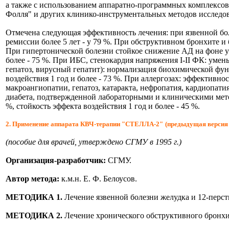
а также с использованием аппаратно-программных комплексов
Фолля" и других клинико-инструментальных методов исследо
Отмечена следующая эффективность лечения: при язвенной бол
ремиссии более 5 лет - у 79 %. При обструктивном бронхите и
При гипертонической болезни стойкое снижение АД на фоне ум
более - 75 %. При ИБС, стенокардия напряжения I-II ФК: уме
гепатоз, вирусный гепатит): нормализация биохимической фун
воздействия 1 год и более - 73 %. При аллергозах: эффективнос
макроангиопатии, гепатоз, катаракта, нефропатия, кардиопат
диабета, подтвержденной лабораторными и клиническими метод
%, стойкость эффекта воздействия 1 год и более - 45 %.
2. Применение аппарата КВЧ-терапии "СТЕЛЛА-2"
(предыдущая верси
(пособие для врачей, утверждено СГМУ в 1995 г.)
Организация-разработчик:
СГМУ.
Автор метода:
к.м.н. Е. Ф. Белоусов.
МЕТОДИКА 1.
Лечение язвенной болезни желудка и 12-перс
МЕТОДИКА 2.
Лечение хронического обструктивного бронхи