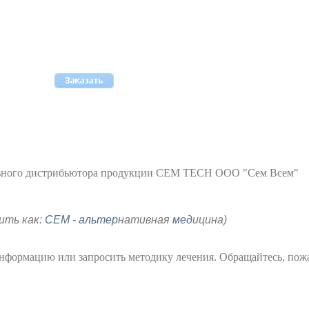
льного дистрибьютора продукции CEM TECH ООО "Сем Всем"
ить как:
СЕМ - альтер
нативная
мед
ицина)
информацию или запросить методику лечения. Обращайтесь, пожа