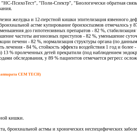
 "НС-ПсихоТест", "Поли-Спектр", "Биологически обратная связь
вания.
езни желудка и 12-перстной кишки эпителизация язвенного деф
 бронхиальной астме купирование бронхоспазмов отмечалось у 87
еньшения доз гипотензивных препаратов - 82 %, стабилизация те
ньшение частоты ангинозных приступов - 82 %, уменьшение суточ
кции печени - 82 %, нормализация структуры органа (по данным
ть лечения - 84 %, стойкость эффекта воздействия 1 год и более
ия) 13 % пролеченных детей прекратили (под наблюдением эндо
ами обследования, у 89 % пациентов отмечается регресс осложн
я аппарата CEM TECH)
тной кишки.
та, бронхиальной астмы и хронических неспецифических заболе