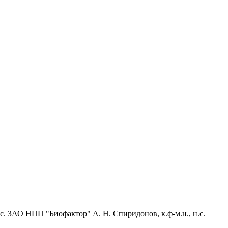
н.с. ЗАО НПП "Биофактор" А. Н. Спиридонов, к.ф-м.н., н.с.