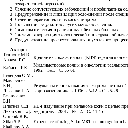
лекарственной агрессии).
Лечение сопутствующих заболеваний и профилактика о
Предупреждение и ликвидация осложнений после специа
Лечение паранеопластического синдрома.
Повышение результатов других методов лечения.
Симптоматическая терапия инкурабельных больных.
Системная коррекция экологической и предраковой пато
Предупреждение прогрессирования опухолевого процесс
Авторы
Теппоне М.В.,
Крайне высокочастотная (КВЧ) терапия в онколо
Авакян Р.С.
Миллиметровые волны в онкологии: реальность
Кабисов Р.К.
1992. - №1. - С. 55-61
Белецкая О.М.,
Макаренко
Б.И.,
Результаты использования электромагнитных С
Лысенко Н.А.,
радиоэлектроника. - 1996. - №12. - С. 25-28
Безносенко
Б.И.
Плетнев С.Д.,
КВЧ-излучение при меланоме кожи с целью пре
Девятков Н.Д.
медицине. - 2001. - №1-2. - С. 44-45
Grubnik B.P.,
Sitko S.P.,
Experience of uzing Sitko MRT technology for rehabili
Shalimov A.A.