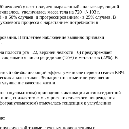
50 человек) у всех получен выраженный анальгезирующиий
валось, увеличилась масса тела на 720 +/- 103 г.
- в 50% случаев, и прогрессированием - в 25% случаев. В
пухолевого процесса с нарастанием потребности в
ирования. Пятилетнее наблюдение выявило признаки
.
на полости рта - 22, верхней челюсти - 6) предупреждает
 сокращается число рецидивов (12%) и метастазов (22%). В
женный обезболивающий эффект уже после первого сеанса КВЧ-
ческих анальгетиков. 36 пациентов отметили улучшение
 улучшение качества жизни.
мфогрануломатозом) приводило к активации антиоксидантной
инов, снижая тем самым риск токсического повреждения
мфогрануломатозом) отмечалась тенденция к углублению
де:
хирургической травме, лучевым повреждениям и