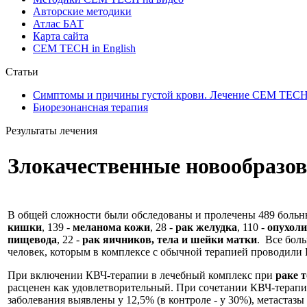
Авторские методики
Атлас БАТ
Карта сайта
CEM TECH in English
Статьи
Симптомы и причины густой крови. Лечение СЕМ ТЕС
Биорезонансная терапия
Результаты лечения
Злокачественные новообразо
В общей сложности были обследованы и пролечены 489 больных
кишки
, 139 -
меланома кожи
, 28 -
рак желудка
, 110 -
опухол
пищевода
, 22 -
рак яичников, тела и шейки матки
. Все бол
человек, которым в комплексе с обычной терапией проводили
При включении КВЧ-терапии в лечебный комплекс при
раке 
расценен как удовлетворительный. При сочетании КВЧ-терапи
заболевания выявлены у 12,5% (в контроле - у 30%), метастазы -