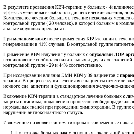
В результате проведения КВЧ-терапии у больных 4-й клиниче
эффект, уменьшилась слабость и диспепсические явления, норма
Комплексное лечение больных в течение нескольких месяцев со
контрольной группе ( 20 человек), в которой больным в компл
анальгезирующих препаратах.
При
меланоме коже
после применения КВЧ-терапии в течение
генерализации в 41% случаев. В контрольной группе пятилетн
Применение КВЧ-излучения у больных с
опухолями ЛОР-орг
возникновение гнойно-воспалительных и других осложнений в 7
контрольной группе - 29 и 44% соответственно.
При исследовании влияния ЭМИ КВЧ у 39 пациентов с
паран
терапии. В процессе курса лечения все пациенты отметили зн
ночного сна, аппетита и функционирования желудочно-кишечн
Включение КВЧ-терапии в стандартное лечение больных
с ли
защиты организма, подавлению процессов свободнорадикальн
нормальных тканей при проведении химиотерапии. В группе с
нарушений антиоксидантного статуса.
Изложенное позволяет систематизировать современные показа
Подготовка больных раком основных локализаций к этап