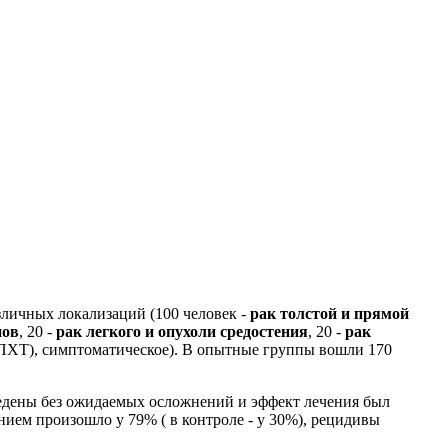
зличных локализаций (100 человек -
рак толстой и прямой
нов
, 20 -
рак легкого и опухоли средостения
, 20 -
рак
(ПХТ), симптоматическое). В опытные группы вошли 170
дены без ожидаемых осложнений и эффект лечения был
ем произошло у 79% ( в контроле - у 30%), рецидивы