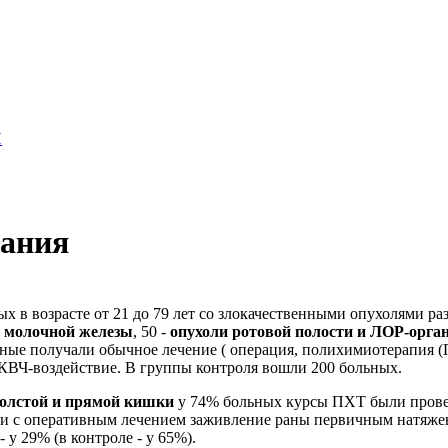
Н
вания
 в возрасте от 21 до 79 лет со злокачественными опухолями ра
и молочной железы
, 50 -
опухоли ротовой полости и ЛОР-орга
ьные получали обычное лечение ( операция, полихимиотерапия 
 КВЧ-воздействие. В группы контроля вошли 200 больных.
толстой и прямой кишки
у 74% больных курсы ПХТ были прове
и с оперативным лечением заживление раны первичным натяжени
 у 29% (в контроле - у 65%).