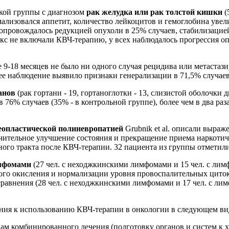
ской группы с диагнозом
рак желудка или рак толстой кишки
(
лизовался аппетит, количество лейкоцитов и гемоглобина увеличи
провождалось редукцией опухоли в 25% случаев, стабилизацией 
екс не включали КВЧ-терапию, у всех наблюдалось прогрессия о
 9-18 месяцев не было ни одного случая рецидива или метастаз
ее наблюдение выявило признаки генерализации в 71,5% случаев
анов
(рак гортани - 19, гортаноглотки - 13, слизистой оболочки д
6% случаев (35% - в контрольной группе), более чем в два раза
еопластической полиневропатией
Grubnik et al. описали выра
ачительное улучшение состояния и прекращение приема наркоти
ого тракта после КВЧ-терапии. 32 пациента из группы отметили
мфомами
(27 чел. с неходжкинскими лимфомами и 15 чел. с ли
ого окисления и нормализации уровня провоспалительных циток
равнения (28 чел. с неходжкинскими лимфомами и 17 чел. с ли
ния к использованию КВЧ-терапии в онкологии в следующем ви
ам комбинированного лечения (подготовку органов и систем к 