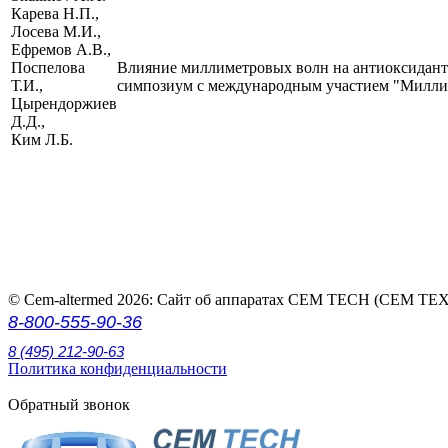
Карева Н.П.,
Лосева М.И.,
Ефремов А.В.,
Поспелова
Влияние миллиметровых волн на антиоксидант
Т.И.,
симпозиум с международным участием "Миллиме
Цырендоржиев
Д.Д.,
Ким Л.Б.
© Cem-altermed 2026: Сайт об аппаратах СЕМ ТЕСН (СЕМ ТЕХ
8-800-555-90-36
8 (495) 212-90-63
Политика конфиденциальности
Обратный звонок