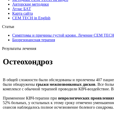
Авторские методики
Атлас БАТ
Карта сайта
CEM TECH in English
Статьи
Симптомы и причины густой крови. Лечение СЕМ ТЕС
Биорезонансная терапия
Результаты лечения
Остеохондроз
В общей сложности были обследованы и пролечены 407 пациент
были обнаружены
грыжи межпозвонковых дисков
. Все бол
комплексе с обычной терапией проводили КВЧ-воздействие. В
Применение КВЧ-терапии при
неврологических проявлениях
52% больных, у остальных к этому сроку отмечено уменьшение
сеансов наблюдалось полное исчезновение болевого синдром