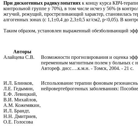
При дискогенных радикулопатиях
к концу курса КВЧ-терапи
контрольной группе у 70%), в том числе исчез у 56% (в контро
жгучий, режущий, простреливающий характер, становилась тер
алгогенных зонах (с 1,1±0,4 до 2,3±0,5 кг/см2, р<0,05). В ко
Таким образом, установлен выраженный обезболивающий эффе
Авторы
Алайцева С.В.
Возможности прогнозирования и оценка эфф
переменным магнитным полем у больных с н
Автореф. дисс….к.м.н. - Томск, 2004. - 21 с.
И.Л. Блинков,
Использование терапии фоновым резонансны
Л.Е. Гедымин,
нейровертеброгенных заболеваниях: Пособие 
Е.Ф. Левицкий,
В.И. Михайлов,
А.М. Кожемякин,
И.Л. Брандт,
Н.Н. Дмитриев,
О.Е. Голосова