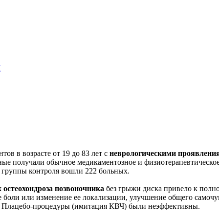
Н
ов в возрасте от 19 до 83 лет с
неврологическими проявления
ьные получали обычное медикаментозное и физиотерапевтическо
 группы контроля вошли 222 больных.
 остеохондроза позвоночника
без грыжи диска привело к полно
 боли или изменение ее локализации, улучшение общего самочув
а. Плацебо-процедуры (имитация КВЧ) были неэффективны.