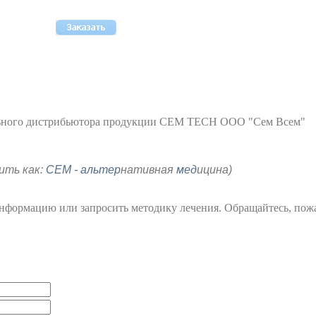
льного дистрибьютора продукции CEM TECH ООО "Сем Всем"
ить как:
СЕМ - альтер
нативная
мед
ицина)
информацию или запросить методику лечения. Обращайтесь, пожа