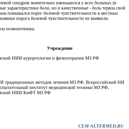
левой синдром значительно уменьшился у всех больных (в
ные характеристики боли, но и качественные - боль теряла свой
раза повышался порог болевой чувствительности в местных
 динамики порога болевой чувствительности не выявили.
за позвоночника.
Учреждение
мский НИИ курортологии и физиотерапии МЗ РФ
И традиционных методов лечения МЗ РФ, Всероссийский НИ
испытательный институт медицинской техники МЗ РФ,
мский НИИ КиФТ МЗ РФ
CEM-ALTERMED.RU