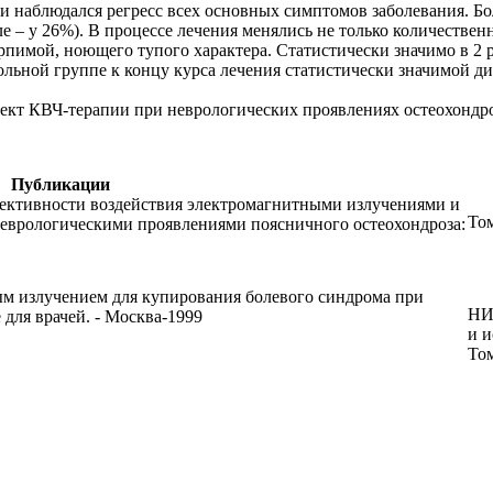
и наблюдался регресс всех основных симптомов заболевания. Бо
ле – у 26%). В процессе лечения менялись не только количествен
пимой, ноющего тупого характера. Статистически значимо в 2 
нтрольной группе к концу курса лечения статистически значимой
кт КВЧ-терапии при неврологических проявлениях остеохондро
Публикации
ективности воздействия электромагнитными излучениями и
То
еврологическими проявлениями поясничного остеохондроза:
м излучением для купирования болевого синдрома при
НИ
для врачей. - Москва-1999
и 
То