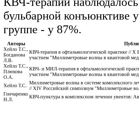
КВЧ-терапии наблюдалось
бульбарной конъюнктиве у
группе - у 87%.
Авторы
Публи
Хейло Т.С.,
КВЧ-терапия в офтальмологической практике // 
Богданова
участием "Миллиметровые волны в квантовой медиц
Л.В.
Хейло Т.С.,
КВЧ- и МИЛ-терапия в офтальмологической практ
Плюхова
участием "Миллиметровые волны в квантовой медиц
О.А.
Миллиметровые волны в системе комплексного леч
Хейло Т.С.
// ХIV Российский симпозиум "Миллиметровые волн
Гончаренко
КВЧ-пунктура в комплексном лечении увеитов: Автореф
Н.Л.